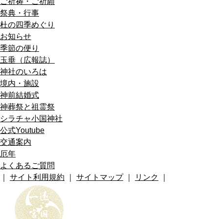
ご祈祷・ご祈願
祭典・行事
杜の四季めぐり
お知らせ
季節の便り
玉垂（広報誌）
神社のいろは
境内・施設
神前結婚式
神葬祭と祖霊祭
シラチャ小国神社
公式Youtube
交通案内
厄年
よくあるご質問
｜
サイト利用規約
｜
サイトマップ
｜
リンク
｜