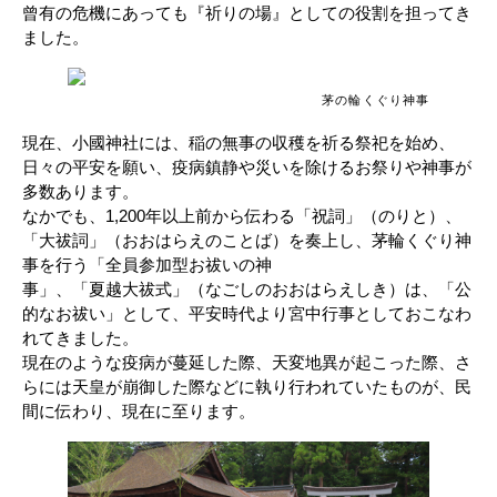
曾有の危機にあっても『祈りの場』としての役割を担ってき
ました。
茅の輪くぐり神事
現在、小國神社には、稲の無事の収穫を祈る祭祀を始め、
日々の平安を願い、疫病鎮静や災いを除けるお祭りや神事が
多数あります。
なかでも、1,200年以上前から伝わる「祝詞」（のりと）、
「大祓詞」（おおはらえのことば）を奏上し、茅輪くぐり神
事を行う「全員参加型お祓いの神
事」、「夏越大祓式」（なごしのおおはらえしき）は、「公
的なお祓い」として、平安時代より宮中行事としておこなわ
れてきました。
現在のような疫病が蔓延した際、天変地異が起こった際、さ
らには天皇が崩御した際などに執り行われていたものが、民
間に伝わり、現在に至ります。