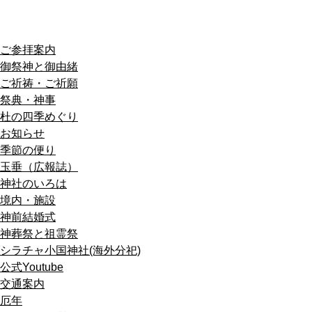
ご参拝案内
御祭神と御由緒
ご祈祷・ご祈願
祭典・神事
杜の四季めぐり
お知らせ
季節の便り
玉垂（広報誌）
神社のいろは
境内・施設
神前結婚式
神葬祭と祖霊祭
シラチャ小国神社(海外分祀)
公式Youtube
交通案内
厄年