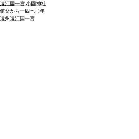
遠江国一宮 小國神社
鎮斎から一四七〇年
遠州遠江国一宮