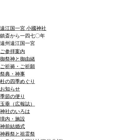
遠江国一宮 小國神社
鎮斎から一四七〇年
遠州遠江国一宮
ご参拝案内
御祭神と御由緒
ご祈祷・ご祈願
祭典・神事
杜の四季めぐり
お知らせ
季節の便り
玉垂（広報誌）
神社のいろは
境内・施設
神前結婚式
神葬祭と祖霊祭