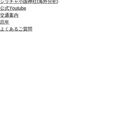
シラチャ小国神社(海外分祀)
公式Youtube
交通案内
厄年
よくあるご質問