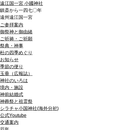
遠江国一宮 小國神社
鎮斎から一四七〇年
遠州遠江国一宮
ご参拝案内
御祭神と御由緒
ご祈祷・ご祈願
祭典・神事
杜の四季めぐり
お知らせ
季節の便り
玉垂（広報誌）
神社のいろは
境内・施設
神前結婚式
神葬祭と祖霊祭
シラチャ小国神社(海外分祀)
公式Youtube
交通案内
厄年