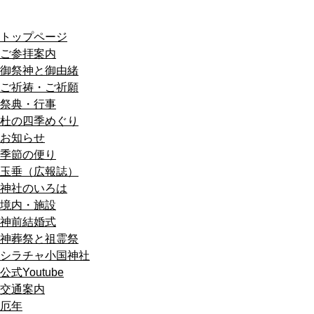
トップページ
ご参拝案内
御祭神と御由緒
ご祈祷・ご祈願
祭典・行事
杜の四季めぐり
お知らせ
季節の便り
玉垂（広報誌）
神社のいろは
境内・施設
神前結婚式
神葬祭と祖霊祭
シラチャ小国神社
公式Youtube
交通案内
厄年