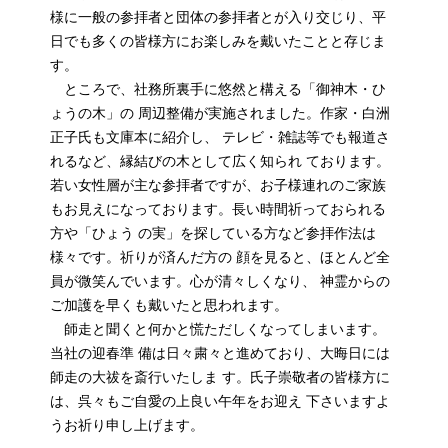
様に一般の参拝者と団体の参拝者とが入り交じり、平
日でも多くの皆様方にお楽しみを戴いたことと存じま
す。
ところで、社務所裏手に悠然と構える「御神木・ひ
ょうの木」の 周辺整備が実施されました。作家・白洲
正子氏も文庫本に紹介し、 テレビ・雑誌等でも報道さ
れるなど、縁結びの木として広く知られ ております。
若い女性層が主な参拝者ですが、お子様連れのご家族
もお見えになっております。長い時間祈っておられる
方や「ひょう の実」を探している方など参拝作法は
様々です。祈りが済んだ方の 顔を見ると、ほとんど全
員が微笑んでいます。心が清々しくなり、 神霊からの
ご加護を早くも戴いたと思われます。
師走と聞くと何かと慌ただしくなってしまいます。
当社の迎春準 備は日々粛々と進めており、大晦日には
師走の大祓を斎行いたしま す。氏子崇敬者の皆様方に
は、呉々もご自愛の上良い午年をお迎え 下さいますよ
うお祈り申し上げます。