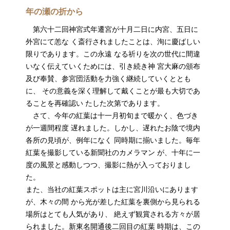
年の瀬の折から
第六十二回神宮式年遷宮が十月二日に内宮、五日に
外宮にて恙な く斎行されましたことは、洵に慶ばしい
限りであります。この永遠 なる祈りを次の世代に間違
いなく伝えていくためには、引き続き神 宮大麻の頒布
及び奉賛、参宮団活動を力強く継続していくととも
に、 その意義を深く理解して戴くことが最も大切であ
ることを再確認い たした次第であります。
さて、今年の紅葉は十一月初旬まで暖かく、色づき
が一週間程度 遅れました。しかし、遅れたお陰で境内
各所の見頃が、例年になく 同時期に揃いました。毎年
紅葉を撮影している新聞社のカメラマン が、十年に一
度の風景と感動しつつ、撮影に熱が入っておりまし
た。
また、当社の紅葉スポットは主に宮川沿いにあります
が、木々の間 から光が差した紅葉を裏側から見られる
場所はとても人気があり、 絶えず観賞される方々が居
られました。新東名開通後二回目の紅葉 時期は、この