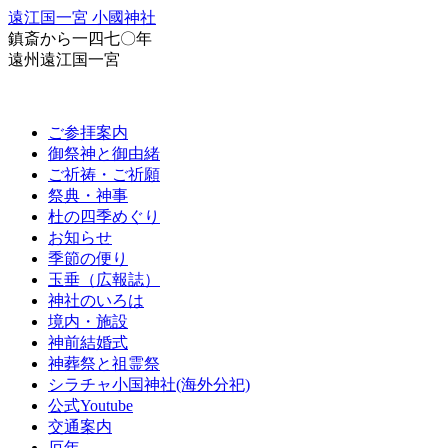
遠江国一宮 小國神社
鎮斎から一四七〇年
遠州遠江国一宮
ご参拝案内
御祭神と御由緒
ご祈祷・ご祈願
祭典・神事
杜の四季めぐり
お知らせ
季節の便り
玉垂（広報誌）
神社のいろは
境内・施設
神前結婚式
神葬祭と祖霊祭
シラチャ小国神社(海外分祀)
公式Youtube
交通案内
厄年