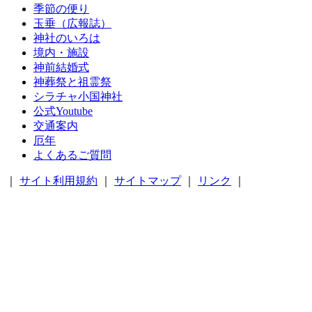
季節の便り
玉垂（広報誌）
神社のいろは
境内・施設
神前結婚式
神葬祭と祖霊祭
シラチャ小国神社
公式Youtube
交通案内
厄年
よくあるご質問
｜
サイト利用規約
｜
サイトマップ
｜
リンク
｜