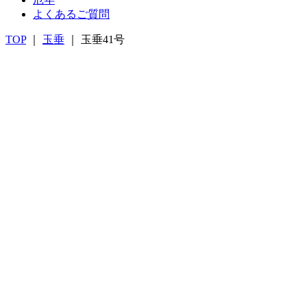
よくあるご質問
TOP
｜
玉垂
｜ 玉垂41号