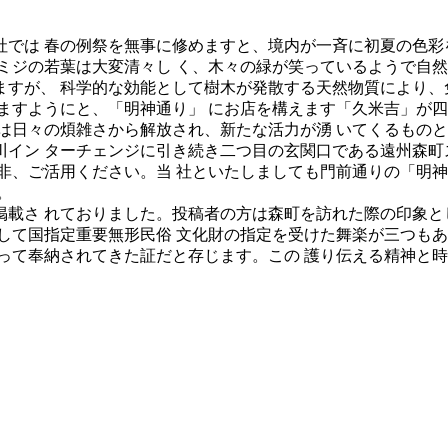
では 春の例祭を無事に修めますと、境内が一斉に初夏の色彩
ミジの若葉は大変清々し く、木々の緑が笑っているようで自
すが、 科学的な効能として樹木が発散する天然物質により、
ますようにと、「明神通り」 にお店を構えます「久米吉」が四
は日々の煩雑さから解放され、新たな活力が湧 いてくるもの
イン ターチェンジに引き続き二つ目の玄関口である遠州森町
非、ご活用ください。当 社といたしましても門前通りの「明神
。
載さ れておりました。投稿者の方は森町を訪れた際の印象と
して国指定重要無形民俗 文化財の指定を受けた舞楽が三つもあ
って奉納されてきた証だと存じます。この 護り伝える精神と時