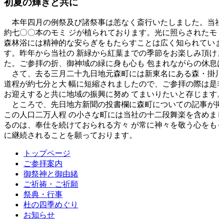
初夏の輝きと共に
本年四月の例祭及び諸祭事は恙なく斎行いたしました。当社
約七〇〇本のモミ ジが植られております。光に照らされたモ
森林浴には精神的な安らぎをもたらすことは広く知られていま
す。昨年から当社の 新緑から紅葉までの季節をお楽しみ頂け
た。ご参拝の折、御神域の緑に身も心も 包まれながらの休息
さて、去る三月二十九日地元森町には新東名にある森・掛川
道程が約七分と大 幅に短縮されましたので、ご参拝の際は是
お迎えすると共に地域の振興に努め てまいりたいと存じます
ところで、先日地方新聞の投書欄に森町についての記事が掲
この人口二万人程 の小さな町には当社の十二段舞楽を含めま
るのは、奉仕を続けておられる方々 が常に神々を敬う心をも
に継続されることを願っております。
トップページ
ご参拝案内
御祭神と御由緒
ご祈祷・ご祈願
祭典・行事
杜の四季めぐり
お知らせ