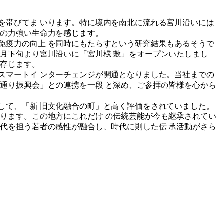
を帯びてま いります。特に境内を南北に流れる宮川沿いには
然の力強い生命力を感じます。
免疫力の向上 を同時にもたらすという研究結果もあるそうで
月下旬より宮川沿いに「宮川桟 敷」をオープンいたしまし
と存じます。
スマートイ ンターチェンジが開通となりました。当社までの
通り振興会」との連携を一段 と深め、ご参拝の皆様を心から
して、「新 旧文化融合の町」と高く評価をされていました。
ります。この地方にこれだけ の伝統芸能が今も継承されてい
代を担う若者の感性が融合し、時代に則した伝 承活動がさら