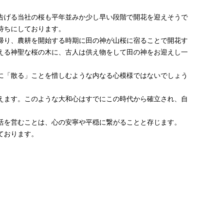
告げる当社の桜も平年並みか少し早い段階で開花を迎えそうで
待ちにしております。
帰り、農耕を開始する時期に田の神が山桜に宿ることで開花す
える神聖な桜の木に、古人は供え物をして田の神をお迎えし一
に「散る」ことを惜しむような内なる心模様ではないでしょう
えます。このような大和心はすでにこの時代から確立され、自
活を営むことは、心の安寧や平穏に繋がることと存じます。
ております。