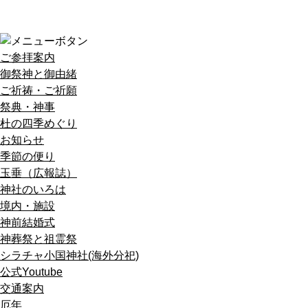
ご参拝案内
御祭神と御由緒
ご祈祷・ご祈願
祭典・神事
杜の四季めぐり
お知らせ
季節の便り
玉垂（広報誌）
神社のいろは
境内・施設
神前結婚式
神葬祭と祖霊祭
シラチャ小国神社(海外分祀)
公式Youtube
交通案内
厄年