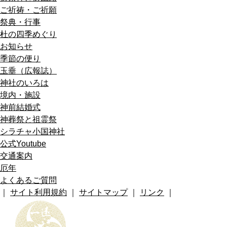
ご祈祷・ご祈願
祭典・行事
杜の四季めぐり
お知らせ
季節の便り
玉垂（広報誌）
神社のいろは
境内・施設
神前結婚式
神葬祭と祖霊祭
シラチャ小国神社
公式Youtube
交通案内
厄年
よくあるご質問
｜
サイト利用規約
｜
サイトマップ
｜
リンク
｜