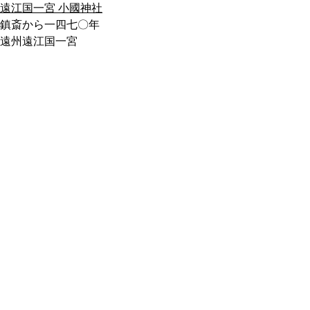
遠江国一宮 小國神社
鎮斎から一四七〇年
遠州遠江国一宮