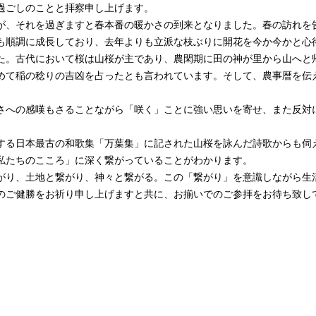
過ごしのことと拝察申し上げます。
、それを過ぎますと春本番の暖かさの到来となりました。春の訪れを
も順調に成長しており、去年よりも立派な枝ぶりに開花を今か今かと心
。古代において桜は山桜が主であり、農閑期に田の神が里から山へと
めて稲の稔りの吉凶を占ったとも言われています。そして、農事暦を伝
への感嘆もさることながら「咲く」ことに強い思いを寄せ、また反対
する日本最古の和歌集「万葉集」に記された山桜を詠んだ詩歌からも伺
私たちのこころ」に深く繋がっていることがわかります。
り、土地と繋がり、神々と繋がる。この「繋がり」を意識しながら生
のご健勝をお祈り申し上げますと共に、お揃いでのご参拝をお待ち致し