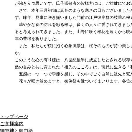
が沸き立つ思いです。氏子崇敬者の皆様方には、ご壮健にてお
さて、本年三月初旬は真冬のような寒さの日もございましたが
す。昨年、見事に咲き揃いました門前の江戸彼岸群の枝垂れ桜
華やかな春の訪れを彩る桜は、多くの人々に愛されてきました
ると考えられてきました。また、山野に咲く桜花を遠くから眺
年の豊穣を祈りました。
また、私たちが桜に抱く心象風景は、桜そのものが持つ美しさ
か。
このような心の有り様は、八世紀後半に成立したとされる現存
然の営みと共に育まれた「祖先のこころ」は、現代に生きる「
五感の一つ一つで季節を感じ、その中でごく自然に祖先と繋が
花々が咲き始めますと、御例祭も近づいてまいります。各位
トップページ
ご参拝案内
御祭神と御由緒