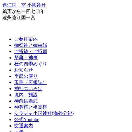
遠江国一宮 小國神社
鎮斎から一四七〇年
遠州遠江国一宮
ご参拝案内
御祭神と御由緒
ご祈祷・ご祈願
祭典・神事
杜の四季めぐり
お知らせ
季節の便り
玉垂（広報誌）
神社のいろは
境内・施設
神前結婚式
神葬祭と祖霊祭
シラチャ小国神社(海外分祀)
公式Youtube
交通案内
厄年