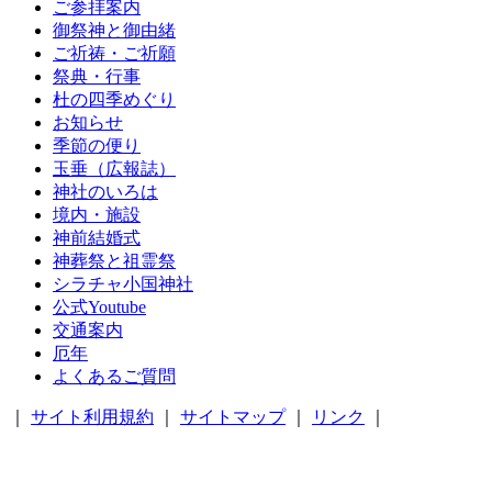
ご参拝案内
御祭神と御由緒
ご祈祷・ご祈願
祭典・行事
杜の四季めぐり
お知らせ
季節の便り
玉垂（広報誌）
神社のいろは
境内・施設
神前結婚式
神葬祭と祖霊祭
シラチャ小国神社
公式Youtube
交通案内
厄年
よくあるご質問
｜
サイト利用規約
｜
サイトマップ
｜
リンク
｜