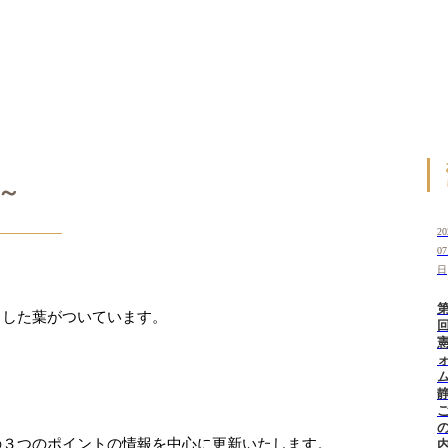
～
2
0
日
とした葉がついています。
ム
の３つのポイントの情報を中心に更新いたします。