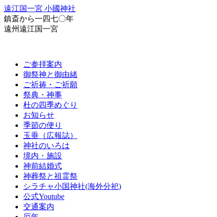
遠江国一宮 小國神社
鎮斎から一四七〇年
遠州遠江国一宮
ご参拝案内
御祭神と御由緒
ご祈祷・ご祈願
祭典・神事
杜の四季めぐり
お知らせ
季節の便り
玉垂（広報誌）
神社のいろは
境内・施設
神前結婚式
神葬祭と祖霊祭
シラチャ小国神社(海外分祀)
公式Youtube
交通案内
厄年