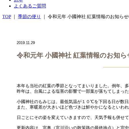
よくあるご質問
TOP
｜
季節の便り
｜ 令和元年 小國神社 紅葉情報のお知ら
2019.11.29
令和元年 小國神社 紅葉情報のお知
本年も当社の紅葉の季節となってまいりました。例年、
昨年は、台風による塩害の影響で一部葉が落ちてしまった
小國神社のもみじは、最低気温が１０℃を下回る日が数日
また、寒暖差が大きいほど色づきは鮮やかになるといわれ
日ごとにその姿を変えていきますので、天気予報も併せて
更新内容は、宮奥（宮川沿いの散策路の最終地点）と宮中