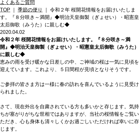
よくあるご質問
TOP
｜
季節の便り
｜ 令和２年 桜開花情報をお届けいたしま
す。『８分咲き～満開』◆明治天皇御製（ぎょせい）・昭憲皇
太后御歌（みうた）に親しむ◆
2020.04.02
令和２年 桜開花情報をお届けいたします。『８分咲き～満
開』◆明治天皇御製（ぎょせい）・昭憲皇太后御歌（みうた）
に親しむ◆
恵みの雨を受け暖かな日差しの中、ご神域の桜は一気に見頃を
迎えています。これより、５日間程が見頃となりそうです。
ご参拝の皆さま方は一様に春の訪れを喜んでいるように見受け
られました。
さて、現在外出を自粛されている方も多いかと存じます。気持
ちが塞がりがちな世相ではありますが、当社の桜情報をご覧い
ただき、心も身体も清々しくかお過ごしいただければ幸いに存
じます。