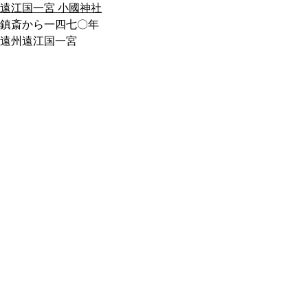
遠江国一宮 小國神社
鎮斎から一四七〇年
遠州遠江国一宮