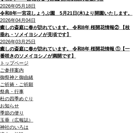
2026年05月18日
令和8年一宮花しょうぶ園 5月21日(木)より開園いたします。
2026年04月04日
癒しの斎庭に春が訪れています。 令和8年 桜開花情報② 【枝
垂れ・ソメイヨシノが見頃です】
2026年03月25日
癒しの斎庭に春が訪れています。 令和8年 桜開花情報 ①【一
番咲きのソメイヨシノが満開です】
トップページ
ご参拝案内
御祭神と御由緒
ご祈祷・ご祈願
祭典・行事
杜の四季めぐり
お知らせ
季節の便り
玉垂（広報誌）
神社のいろは