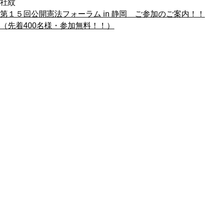
社紋
第１５回公開憲法フォーラム in 静岡 ご参加のご案内！！
（先着400名様・参加無料！！）