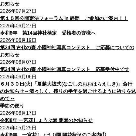
お知らせ
2026年07月27日
第１５回公開憲法フォーラム in 静岡 ご参加のご案内！！
2026年06月27日
令和8年 第14回神社検定 受検者の皆様へ
2026年06月19日
第24回 古代の森 小國神社写真コンテスト ご応募についての
お知らせ
2026年06月07日
第24回 古代の森 小國神社写真コンテスト 応募受付中です
2026年06月06日
６月３０日(火)「夏越大祓式(なごしのおおはらえしき)」斎行
のお知らせ～清々しく、残りの半年を過ごせるように祈りを込
めて～
季節の便り
2026年06月17日
令和8年 一宮花しょうぶ園 閉園のお知らせ
2026年05月29日
令和8年 一宮花しょうぶ園 開花状況のご案内①