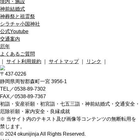
境内・施設
神前結婚式
神葬祭と祖霊祭
シラチャ小国神社
公式Youtube
交通案内
厄年
よくあるご質問
｜
サイト利用規約
｜
サイトマップ
｜
リンク
｜
〒437-0226
静岡県周智郡森町一宮 3956-1
TEL／0538-89-7302
FAX／0538-89-7367
初詣・安産祈願・初宮詣・七五三詣・神前結婚式・交通安全・
厄除祈願・家内安全・良縁成就
※ 当サイト内のテキスト及び画像等コンテンツの無断転用を
禁じます。
© 2024 okunijinja All Rights Reserved.