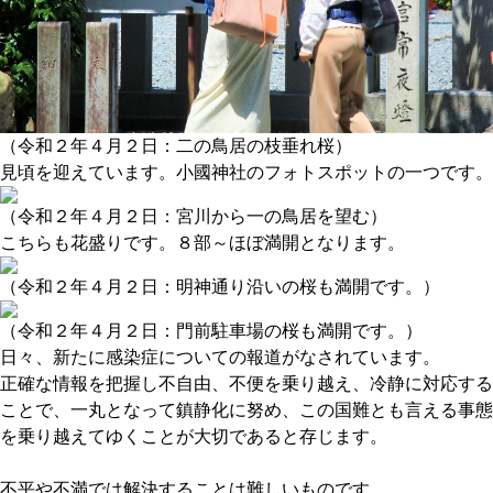
（令和２年４月２日：二の鳥居の枝垂れ桜）
見頃を迎えています。小國神社のフォトスポットの一つです。
（令和２年４月２日：宮川から一の鳥居を望む）
こちらも花盛りです。８部～ほぼ満開となります。
（令和２年４月２日：明神通り沿いの桜も満開です。）
（令和２年４月２日：門前駐車場の桜も満開です。）
日々、新たに感染症についての報道がなされています。
正確な情報を把握し不自由、不便を乗り越え、冷静に対応する
ことで、一丸となって鎮静化に努め、この国難とも言える事態
を乗り越えてゆくことが大切であると存じます。
不平や不満では解決することは難しいものです。