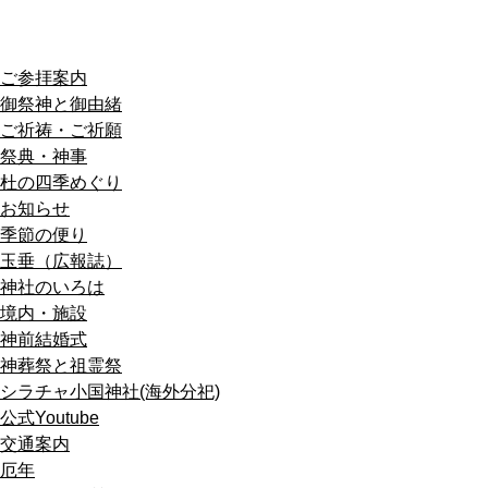
ご参拝案内
御祭神と御由緒
ご祈祷・ご祈願
祭典・神事
杜の四季めぐり
お知らせ
季節の便り
玉垂（広報誌）
神社のいろは
境内・施設
神前結婚式
神葬祭と祖霊祭
シラチャ小国神社(海外分祀)
公式Youtube
交通案内
厄年