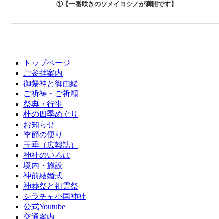
①【一番咲きのソメイヨシノが満開です】
トップページ
ご参拝案内
御祭神と御由緒
ご祈祷・ご祈願
祭典・行事
杜の四季めぐり
お知らせ
季節の便り
玉垂（広報誌）
神社のいろは
境内・施設
神前結婚式
神葬祭と祖霊祭
シラチャ小国神社
公式Youtube
交通案内