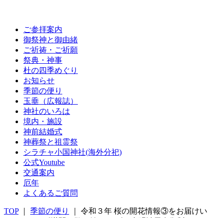
ご参拝案内
御祭神と御由緒
ご祈祷・ご祈願
祭典・神事
杜の四季めぐり
お知らせ
季節の便り
玉垂（広報誌）
神社のいろは
境内・施設
神前結婚式
神葬祭と祖霊祭
シラチャ小国神社(海外分祀)
公式Youtube
交通案内
厄年
よくあるご質問
TOP
｜
季節の便り
｜ 令和３年 桜の開花情報③をお届けい