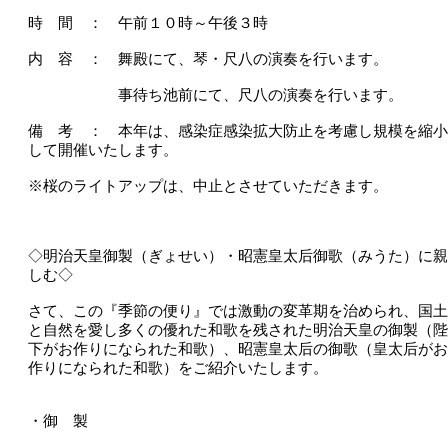
時 間 ： 午前１０時～午後３時
内 容 ： 舞殿にて、琴・尺八の演奏を行います。
事待ち池前にて、尺八の演奏を行います。
備 考 ： 本年は、感染症感染拡大防止を考慮し規模を縮小
して開催いたします。
※桜のライトアップは、中止とさせていただきます。
◇明治天皇御製（ぎょせい）・昭憲皇太后御歌（みうた）に親
しむ◇
さて、この『季節の便り』では激動の変革期を治められ、国土
と自然を愛し多くの優れた和歌を残された明治天皇の御製（陛
下がお作りになられた和歌）、昭憲皇太后の御歌（皇太后がお
作りになられた和歌）をご紹介いたします。
・御 製