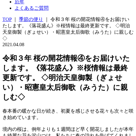
厄年
よくあるご質問
TOP
｜
季節の便り
｜ 令和３年 桜の開花情報④をお届けい
たします。《落花盛ん》※桜情報は最終更新です。 ◇明治
天皇御製（ぎょせい）・昭憲皇太后御歌（みうた）に親しむ
◇
2021.04.08
令和３年 桜の開花情報④をお届けいた
します。《落花盛ん》※桜情報は最終
更新です。 ◇明治天皇御製（ぎょせ
い）・昭憲皇太后御歌（みうた）に親
しむ◇
春本番の暖かな日が続き、初夏を感じさせる花々も次々と咲
き始めています。
境内の桜は、例年よりも１週間ほど早く開花しましたが本年
も綺麗な花を沢山つけ、私たちに春の訪れを告げてくれまし