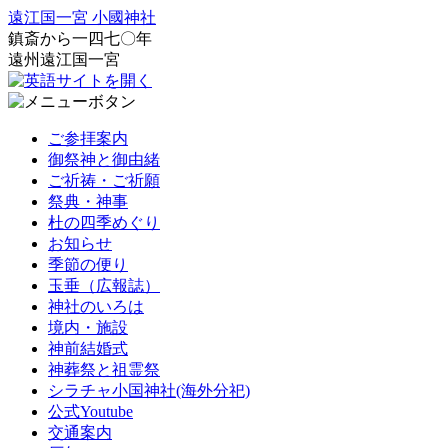
遠江国一宮 小國神社
鎮斎から一四七〇年
遠州遠江国一宮
ご参拝案内
御祭神と御由緒
ご祈祷・ご祈願
祭典・神事
杜の四季めぐり
お知らせ
季節の便り
玉垂（広報誌）
神社のいろは
境内・施設
神前結婚式
神葬祭と祖霊祭
シラチャ小国神社(海外分祀)
公式Youtube
交通案内