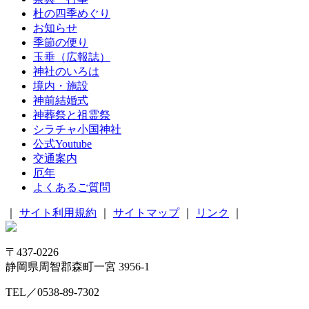
杜の四季めぐり
お知らせ
季節の便り
玉垂（広報誌）
神社のいろは
境内・施設
神前結婚式
神葬祭と祖霊祭
シラチャ小国神社
公式Youtube
交通案内
厄年
よくあるご質問
｜
サイト利用規約
｜
サイトマップ
｜
リンク
｜
〒437-0226
静岡県周智郡森町一宮 3956-1
TEL／0538-89-7302