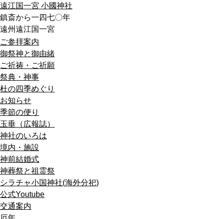
遠江国一宮 小國神社
鎮斎から一四七〇年
遠州遠江国一宮
ご参拝案内
御祭神と御由緒
ご祈祷・ご祈願
祭典・神事
杜の四季めぐり
お知らせ
季節の便り
玉垂（広報誌）
神社のいろは
境内・施設
神前結婚式
神葬祭と祖霊祭
シラチャ小国神社(海外分祀)
公式Youtube
交通案内
厄年