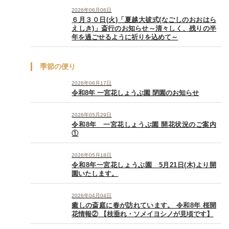
2026年06月06日
６月３０日(火)「夏越大祓式(なごしのおおはら
えしき)」斎行のお知らせ～清々しく、残りの半
年を過ごせるように祈りを込めて～
季節の便り
2026年06月17日
令和8年 一宮花しょうぶ園 閉園のお知らせ
2026年05月29日
令和8年 一宮花しょうぶ園 開花状況のご案内
①
2026年05月18日
令和8年一宮花しょうぶ園 5月21日(木)より開
園いたします。
2026年04月04日
癒しの斎庭に春が訪れています。 令和8年 桜開
花情報② 【枝垂れ・ソメイヨシノが見頃です】