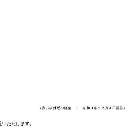
（赤い橋付近の紅葉 ： 令和３年１２月４日撮影）
覧いただけます。