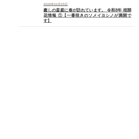
2026年03月25日
癒しの斎庭に春が訪れています。 令和8年 桜開
花情報 ①【一番咲きのソメイヨシノが満開で
す】