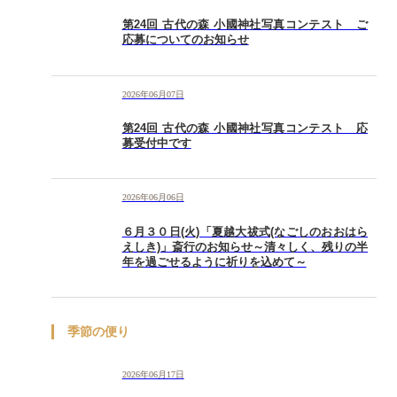
第24回 古代の森 小國神社写真コンテスト ご
応募についてのお知らせ
2026年06月07日
第24回 古代の森 小國神社写真コンテスト 応
募受付中です
2026年06月06日
６月３０日(火)「夏越大祓式(なごしのおおはら
えしき)」斎行のお知らせ～清々しく、残りの半
年を過ごせるように祈りを込めて～
季節の便り
2026年06月17日