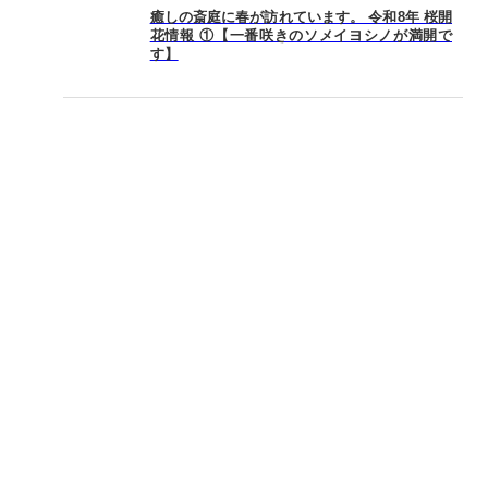
癒しの斎庭に春が訪れています。 令和8年 桜開
花情報 ①【一番咲きのソメイヨシノが満開で
す】