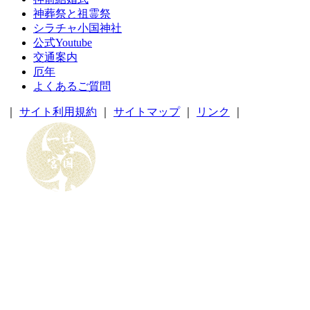
神葬祭と祖霊祭
シラチャ小国神社
公式Youtube
交通案内
厄年
よくあるご質問
｜
サイト利用規約
｜
サイトマップ
｜
リンク
｜