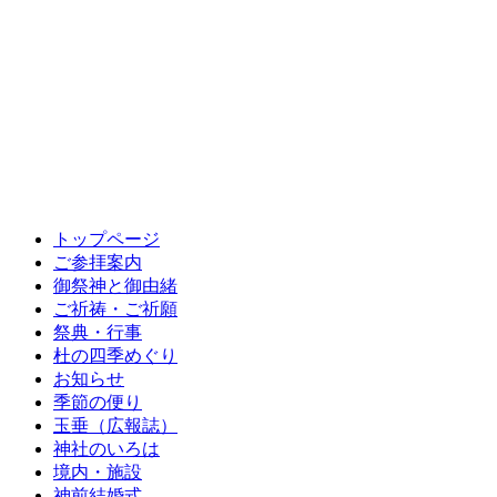
トップページ
ご参拝案内
御祭神と御由緒
ご祈祷・ご祈願
祭典・行事
杜の四季めぐり
お知らせ
季節の便り
玉垂（広報誌）
神社のいろは
境内・施設
神前結婚式