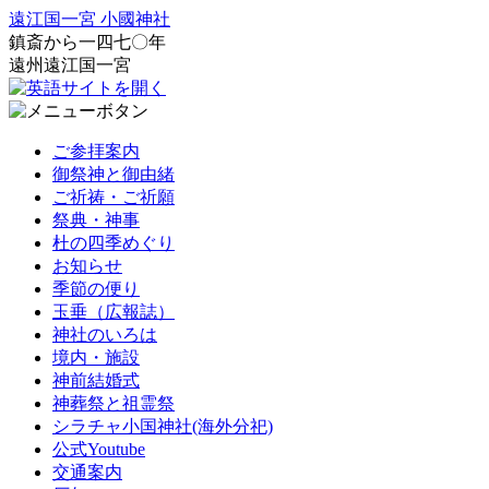
遠江国一宮 小國神社
鎮斎から一四七〇年
遠州遠江国一宮
ご参拝案内
御祭神と御由緒
ご祈祷・ご祈願
祭典・神事
杜の四季めぐり
お知らせ
季節の便り
玉垂（広報誌）
神社のいろは
境内・施設
神前結婚式
神葬祭と祖霊祭
シラチャ小国神社(海外分祀)
公式Youtube
交通案内