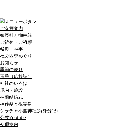
ご参拝案内
御祭神と御由緒
ご祈祷・ご祈願
祭典・神事
杜の四季めぐり
お知らせ
季節の便り
玉垂（広報誌）
神社のいろは
境内・施設
神前結婚式
神葬祭と祖霊祭
シラチャ小国神社(海外分祀)
公式Youtube
交通案内