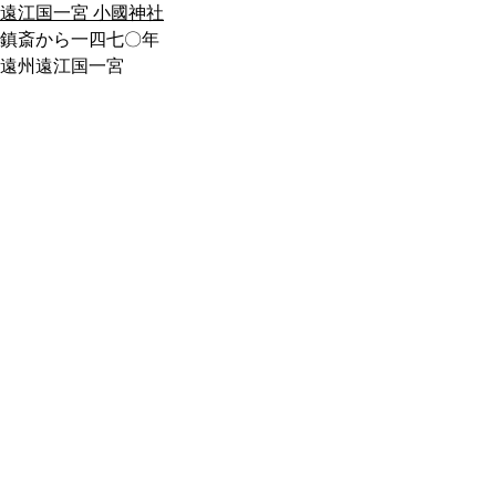
遠江国一宮 小國神社
鎮斎から一四七〇年
遠州遠江国一宮