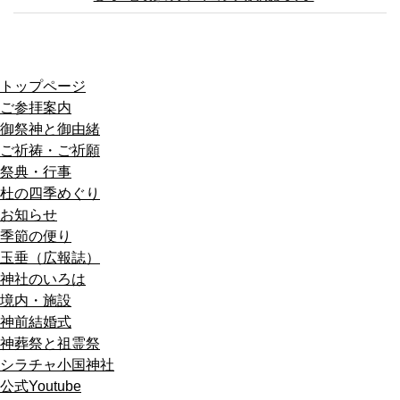
トップページ
ご参拝案内
御祭神と御由緒
ご祈祷・ご祈願
祭典・行事
杜の四季めぐり
お知らせ
季節の便り
玉垂（広報誌）
神社のいろは
境内・施設
神前結婚式
神葬祭と祖霊祭
シラチャ小国神社
公式Youtube