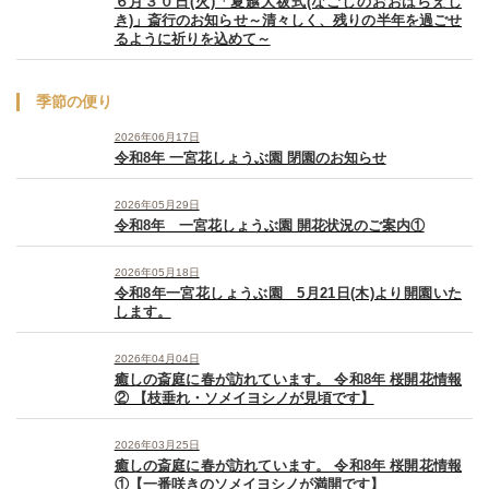
６月３０日(火)「夏越大祓式(なごしのおおはらえし
き)」斎行のお知らせ～清々しく、残りの半年を過ごせ
るように祈りを込めて～
季節の便り
2026年06月17日
令和8年 一宮花しょうぶ園 閉園のお知らせ
2026年05月29日
令和8年 一宮花しょうぶ園 開花状況のご案内①
2026年05月18日
令和8年一宮花しょうぶ園 5月21日(木)より開園いた
します。
2026年04月04日
癒しの斎庭に春が訪れています。 令和8年 桜開花情報
② 【枝垂れ・ソメイヨシノが見頃です】
2026年03月25日
癒しの斎庭に春が訪れています。 令和8年 桜開花情報
①【一番咲きのソメイヨシノが満開です】