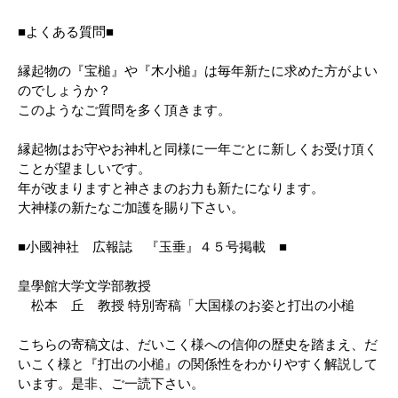
■よくある質問■
縁起物の『宝槌』や『木小槌』は毎年新たに求めた方がよい
のでしょうか？
このようなご質問を多く頂きます。
縁起物はお守やお神札と同様に一年ごとに新しくお受け頂く
ことが望ましいです。
年が改まりますと神さまのお力も新たになります。
大神様の新たなご加護を賜り下さい。
■小國神社 広報誌 『玉垂』４５号掲載 ■
皇學館大学文学部教授
松本 丘 教授 特別寄稿「大国様のお姿と打出の小槌
こちらの寄稿文は、だいこく様への信仰の歴史を踏まえ、だ
いこく様と『打出の小槌』の関係性をわかりやすく解説して
います。是非、ご一読下さい。