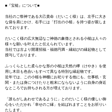
■『宝槌』について■
当社のご祭神である大己貴命（だいこく様）は、左手に大き
な袋を肩にかけ、右手には「打出の小槌」を持つ姿が親しま
れております。
だいこく様の広大無辺なご神徳の象徴とされる小槌は人々の
様々な願いを叶えたと伝えられています。
当社では古より開運招福・福徳円満・縁結びの縁起物として
授与しております。
ふっくらとした柔らかな形の小槌は天然の欅（けやき）を使
用し木目も色合いもすべて異なる特別な縁起物です。
近年では、この小槌を神棚にお祀りする他にも、仕事机・玄
関・または身につけたりと粗末にならないように自身の身近
なところでお持ちされる方が増えております。
「誰もがしあわせであるように」とのだいこく様の優しい御
心をいただかれ「幸せのご縁」を結ばれますことをお祈りい
たします。