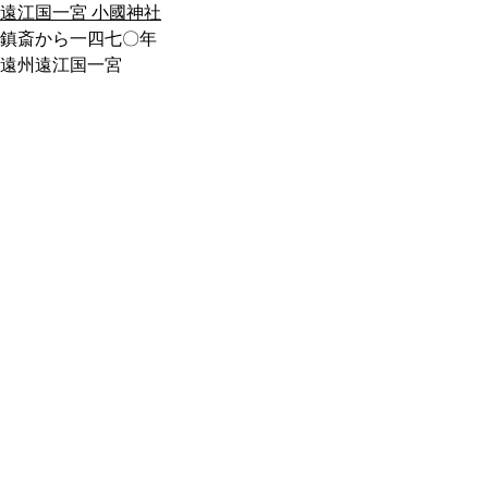
遠江国一宮 小國神社
鎮斎から一四七〇年
遠州遠江国一宮