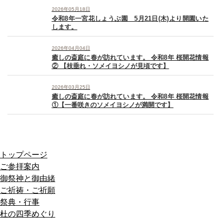
2026年05月18日
令和8年一宮花しょうぶ園 5月21日(木)より開園いた
します。
2026年04月04日
癒しの斎庭に春が訪れています。 令和8年 桜開花情報
② 【枝垂れ・ソメイヨシノが見頃です】
2026年03月25日
癒しの斎庭に春が訪れています。 令和8年 桜開花情報
①【一番咲きのソメイヨシノが満開です】
トップページ
ご参拝案内
御祭神と御由緒
ご祈祷・ご祈願
祭典・行事
杜の四季めぐり