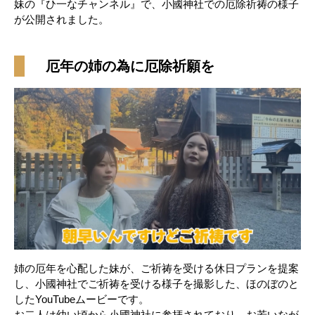
妹の『ひ一なチャンネル』で、小國神社での厄除祈祷の様子
が公開されました。
厄年の姉の為に厄除祈願を
姉の厄年を心配した妹が、ご祈祷を受ける休日プランを提案
し、小國神社でご祈祷を受ける様子を撮影した、ほのぼのと
したYouTubeムービーです。
お二人は幼い頃から小國神社に参拝されており、お若いなが