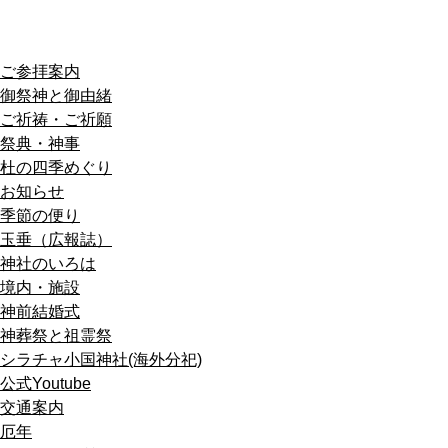
ご参拝案内
御祭神と御由緒
ご祈祷・ご祈願
祭典・神事
杜の四季めぐり
お知らせ
季節の便り
玉垂（広報誌）
神社のいろは
境内・施設
神前結婚式
神葬祭と祖霊祭
シラチャ小国神社(海外分祀)
公式Youtube
交通案内
厄年