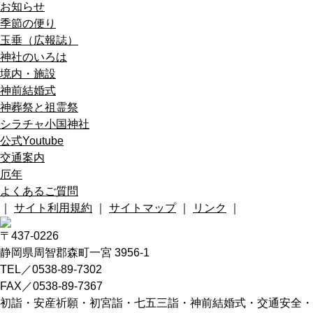
お知らせ
季節の便り
玉垂（広報誌）
神社のいろは
境内・施設
神前結婚式
神葬祭と祖霊祭
シラチャ小国神社
公式Youtube
交通案内
厄年
よくあるご質問
｜
サイト利用規約
｜
サイトマップ
｜
リンク
｜
〒437-0226
静岡県周智郡森町一宮 3956-1
TEL／0538-89-7302
FAX／0538-89-7367
初詣・安産祈願・初宮詣・七五三詣・神前結婚式・交通安全・