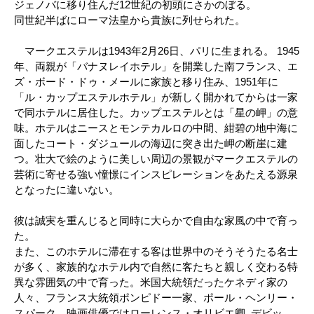
ジェノバに移り住んだ12世紀の初頭にさかのぼる。
同世紀半ばにローマ法皇から貴族に列せられた。
マークエステルは1943年2月26日、パリに生まれる。 1945
年、両親が「バナヌレイホテル」を開業した南フランス、エ
ズ・ボード・ドゥ・メールに家族と移り住み、1951年に
「ル・カップエステルホテル」が新しく開かれてからは一家
で同ホテルに居住した。カップエステルとは「星の岬」の意
味。ホテルはニースとモンテカルロの中間、紺碧の地中海に
面したコート・ダジュールの海辺に突き出た岬の断崖に建
つ。壮大で絵のように美しい周辺の景観がマークエステルの
芸術に寄せる強い憧憬にインスピレーションをあたえる源泉
となったに違いない。
彼は誠実を重んじると同時に大らかで自由な家風の中で育っ
た。
また、このホテルに滞在する客は世界中のそうそうたる名士
が多く、家族的なホテル内で自然に客たちと親しく交わる特
異な雰囲気の中で育った。米国大統領だったケネディ家の
人々、フランス大統領ポンピドー一家、ポール・ヘンリー・
スパーク、映画俳優ではローレンス・オリビエ卿､デビッ