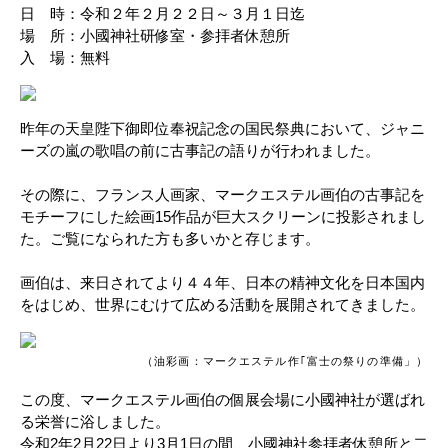
日 時：令和２年２月２２日～３月１日迄
場 所：小國神社研修室・参拝者休憩所
入 場：無料
昨年の天皇陛下御即位奉祝記念の国民祭典において、ジャニ
ーズの嵐の歌唱の前に古事記の語りが行われました。
その際に、フランス人画家、マークエステル画伯の古事記を
モチーフにした絵画15作品が巨大スクリーンに投影されまし
た。ご覧になられた方も多いかと存じます。
画伯は、来日されてより４４年、日本の精神文化を日本国内
をはじめ、世界にむけて広める活動を展開されてきました。
（油彩画：マークエステル作｢富士の祭りの準備」）
この度、マークエステル画伯の個展会場に小國神社が選ばれ
る栄誉に浴しました。
令和2年2月22日より3月1日の間、小國神社参拝者休憩所と二