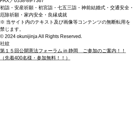
FAX／0538-89-7367
初詣・安産祈願・初宮詣・七五三詣・神前結婚式・交通安全・
厄除祈願・家内安全・良縁成就
※ 当サイト内のテキスト及び画像等コンテンツの無断転用を
禁じます。
© 2024 okunijinja All Rights Reserved.
社紋
第１５回公開憲法フォーラム in 静岡 ご参加のご案内！！
（先着400名様・参加無料！！）