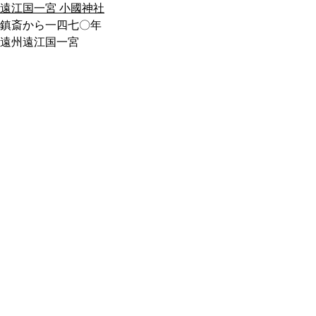
遠江国一宮 小國神社
鎮斎から一四七〇年
遠州遠江国一宮