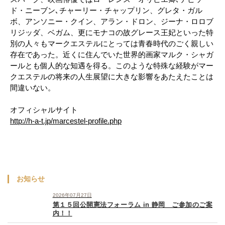
ド・ニーブン､チャーリー・チャップリン、グレタ・ガル
ボ、アンソニー・クイン、アラン・ドロン、ジーナ・ロロブ
リジッダ、ベガム、更にモナコの故グレース王妃といった特
別の人々もマークエステルにとっては青春時代のごく親しい
存在であった。近くに住んでいた世界的画家マルク・シャガ
ールとも個人的な知遇を得る。このような特殊な経験がマー
クエステルの将来の人生展望に大きな影響をあたえたことは
間違いない。
オフィシャルサイト
http://h-a-t.jp/marcestel-profile.php
お知らせ
2026年07月27日
第１５回公開憲法フォーラム in 静岡 ご参加のご案
内！！