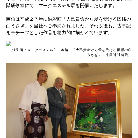
階研修室にて、マークエステル展を開催いたします。
画伯は平成２７年に油彩画「大己貴命から愛を受ける因幡の
白うさぎ」を当社へご奉納されました。それ以後も、古事記
をモチーフとした作品を精力的に描かれています。
（油彩画：マークエステル作・奉納 「大己貴命から愛を受ける因幡の白
うさぎ」 小國神社所蔵）