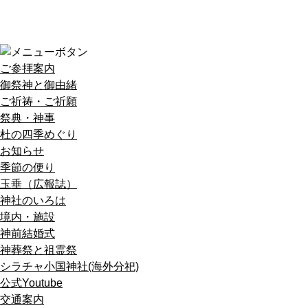
ご参拝案内
御祭神と御由緒
ご祈祷・ご祈願
祭典・神事
杜の四季めぐり
お知らせ
季節の便り
玉垂（広報誌）
神社のいろは
境内・施設
神前結婚式
神葬祭と祖霊祭
シラチャ小国神社(海外分祀)
公式Youtube
交通案内