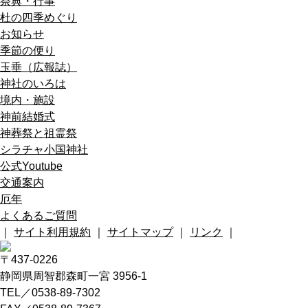
祭典・行事
杜の四季めぐり
お知らせ
季節の便り
玉垂（広報誌）
神社のいろは
境内・施設
神前結婚式
神葬祭と祖霊祭
シラチャ小国神社
公式Youtube
交通案内
厄年
よくあるご質問
｜
サイト利用規約
｜
サイトマップ
｜
リンク
｜
〒437-0226
静岡県周智郡森町一宮 3956-1
TEL／0538-89-7302