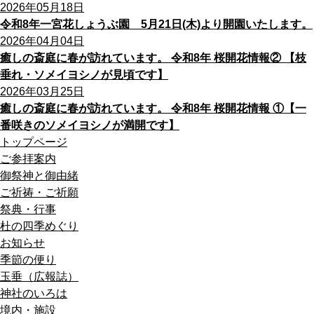
2026年05月18日
令和8年一宮花しょうぶ園 5月21日(木)より開園いたします。
2026年04月04日
癒しの斎庭に春が訪れています。 令和8年 桜開花情報② 【枝
垂れ・ソメイヨシノが見頃です】
2026年03月25日
癒しの斎庭に春が訪れています。 令和8年 桜開花情報 ①【一
番咲きのソメイヨシノが満開です】
トップページ
ご参拝案内
御祭神と御由緒
ご祈祷・ご祈願
祭典・行事
杜の四季めぐり
お知らせ
季節の便り
玉垂（広報誌）
神社のいろは
境内・施設