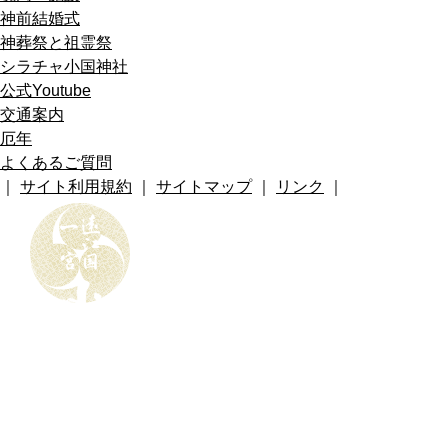
神前結婚式
神葬祭と祖霊祭
シラチャ小国神社
公式Youtube
交通案内
厄年
よくあるご質問
｜
サイト利用規約
｜
サイトマップ
｜
リンク
｜