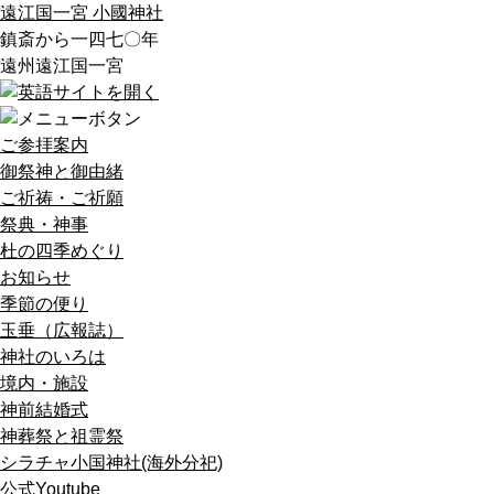
遠江国一宮 小國神社
鎮斎から一四七〇年
遠州遠江国一宮
ご参拝案内
御祭神と御由緒
ご祈祷・ご祈願
祭典・神事
杜の四季めぐり
お知らせ
季節の便り
玉垂（広報誌）
神社のいろは
境内・施設
神前結婚式
神葬祭と祖霊祭
シラチャ小国神社(海外分祀)
公式Youtube