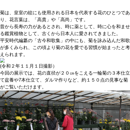
菊は、皇室の紋にも使用される日本を代表する花のひとつであ
り、花言葉は、「高貴」や「高尚」です。
昔から長寿の力があるとされ、時に薬として、時に心を和ませ
る鑑賞植物として、古くから日本人に愛されてきました。
平安時代編纂の「古今和歌集」の中にも、菊を詠み込んだ和歌
が多くみられ、この頃より菊の花を愛でる習慣が始まったと考
えられます。
(令和２年１１月１日撮影）
今回の展示では、花の直径が２０㎝をこえる一輪菊の３本仕立
て盆養や7本仕立て、ダルマ作りなど、約１５０点の見事な菊
がご覧いただけます。