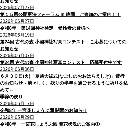
お知らせ
2026年07月27日
第１５回公開憲法フォーラム in 静岡 ご参加のご案内！！
2026年06月27日
令和8年 第14回神社検定 受検者の皆様へ
2026年06月19日
第24回 古代の森 小國神社写真コンテスト ご応募についての
お知らせ
2026年06月07日
第24回 古代の森 小國神社写真コンテスト 応募受付中です
2026年06月06日
６月３０日(火)「夏越大祓式(なごしのおおはらえしき)」斎行
のお知らせ～清々しく、残りの半年を過ごせるように祈りを込
めて～
季節の便り
2026年06月17日
令和8年 一宮花しょうぶ園 閉園のお知らせ
2026年05月29日
令和8年 一宮花しょうぶ園 開花状況のご案内①