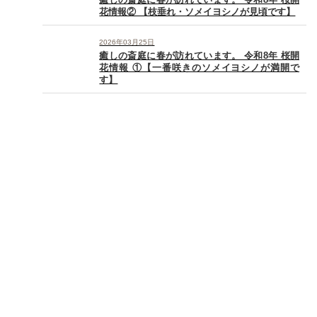
花情報② 【枝垂れ・ソメイヨシノが見頃です】
2026年03月25日
癒しの斎庭に春が訪れています。 令和8年 桜開
花情報 ①【一番咲きのソメイヨシノが満開で
す】