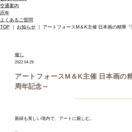
交通案内
厄年
よくあるご質問
TOP
｜
お知らせ
｜ アートフォースM＆K主催 日本画の精華『
催し
2022.04.29
アートフォースM＆K主催 日本画の精
周年記念～
新緑も美しい境内で、アートに親しむ。