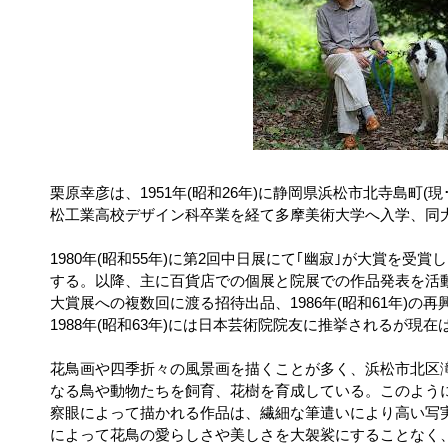
栗原幸彦は、1951年(昭和26年)に静岡県浜松市北寺島町
松工業高校デザイン科卒業を経て多摩美術大学へ入学、同
1980年(昭和55年)に第2回中日展にて｢幽寂｣が大賞を受賞し
する。以降、主に百貨店での個展と院展での作品発表を活
大賞展への複数回に渡る招待出品、1986年(昭和61年)の
1988年(昭和63年)には日本芸術院院友に推挙されるが現
花鳥画や四季折々の風景画を描くことが多く、浜松市北区
なる鳥や動物たちを飼育、花樹を育成している。このよう
察眼によって描かれる作品は、繊細な筆遣いにより高い写
によって花鳥の愛らしさや美しさを大袈裟にすることなく