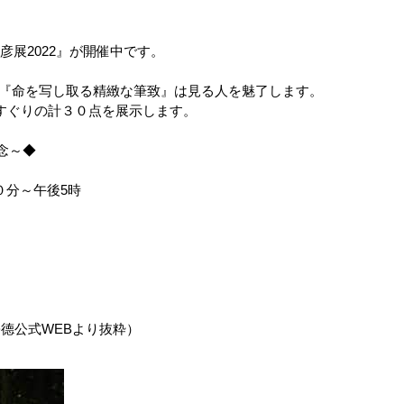
展2022』が開催中です。
、『命を写し取る精緻な筆致』は見る人を魅了します。
すぐりの計３０点を展示します。
念～◆
０分～午後5時
画廊松德公式WEBより抜粋）