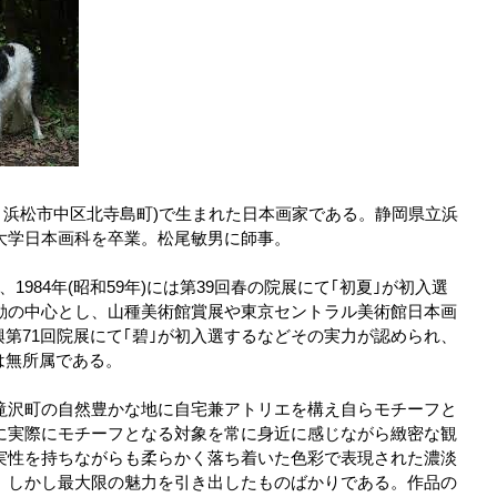
(現･浜松市中区北寺島町)で生まれた日本画家である。静岡県立浜
大学日本画科を卒業。松尾敏男に師事。
、1984年(昭和59年)には第39回春の院展にて｢初夏｣が初入選
動の中心とし、山種美術館賞展や東京セントラル美術館日本画
再興第71回院展にて｢碧｣が初入選するなどその実力が認められ、
在は無所属である。
滝沢町の自然豊かな地に自宅兼アトリエを構え自らモチーフと
に実際にモチーフとなる対象を常に身近に感じながら緻密な観
実性を持ちながらも柔らかく落ち着いた色彩で表現された濃淡
、しかし最大限の魅力を引き出したものばかりである。作品の