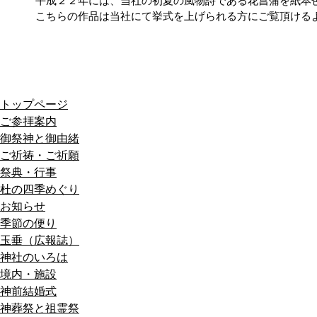
平成２２年には、当社の初夏の風物詩である花菖蒲を紙本
こちらの作品は当社にて挙式を上げられる方にご覧頂ける
トップページ
ご参拝案内
御祭神と御由緒
ご祈祷・ご祈願
祭典・行事
杜の四季めぐり
お知らせ
季節の便り
玉垂（広報誌）
神社のいろは
境内・施設
神前結婚式
神葬祭と祖霊祭