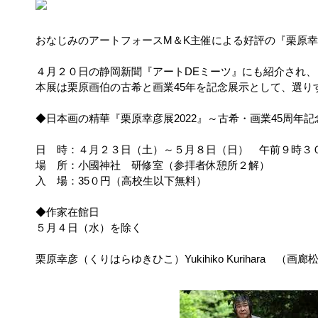
おなじみのアートフォースM＆K主催による好評の『栗原幸彦
４月２０日の静岡新聞『アートDEミーツ』にも紹介され
本展は栗原画伯の古希と画業45年を記念展示として、選り
◆日本画の精華『栗原幸彦展2022』～古希・画業45周年記
日 時：４月２３日（土）～５月８日（日） 午前９時３
場 所：小國神社 研修室（参拝者休憩所２解）
入 場：35０円（高校生以下無料）
◆作家在館日
５月４日（水）を除く
栗原幸彦（くりはらゆきひこ）Yukihiko Kurihara （