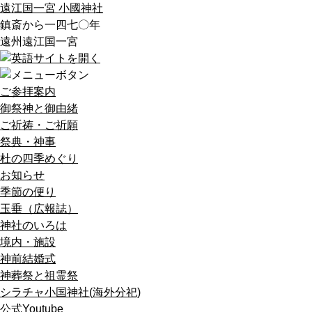
遠江国一宮 小國神社
鎮斎から一四七〇年
遠州遠江国一宮
ご参拝案内
御祭神と御由緒
ご祈祷・ご祈願
祭典・神事
杜の四季めぐり
お知らせ
季節の便り
玉垂（広報誌）
神社のいろは
境内・施設
神前結婚式
神葬祭と祖霊祭
シラチャ小国神社(海外分祀)
公式Youtube