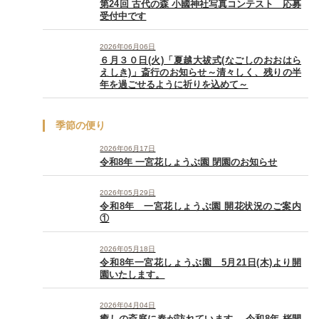
第24回 古代の森 小國神社写真コンテスト 応募
受付中です
2026年06月06日
６月３０日(火)「夏越大祓式(なごしのおおはら
えしき)」斎行のお知らせ～清々しく、残りの半
年を過ごせるように祈りを込めて～
季節の便り
2026年06月17日
令和8年 一宮花しょうぶ園 閉園のお知らせ
2026年05月29日
令和8年 一宮花しょうぶ園 開花状況のご案内
①
2026年05月18日
令和8年一宮花しょうぶ園 5月21日(木)より開
園いたします。
2026年04月04日
癒しの斎庭に春が訪れています。 令和8年 桜開