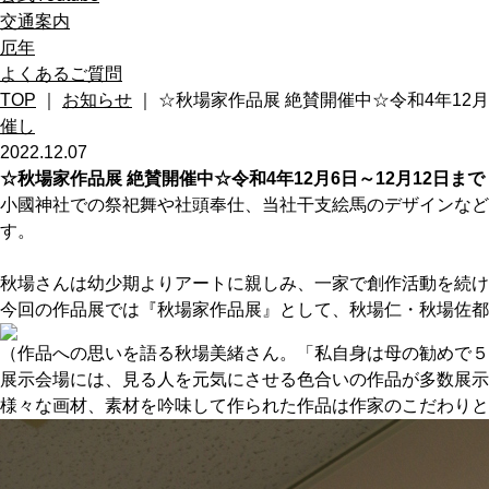
交通案内
厄年
よくあるご質問
TOP
｜
お知らせ
｜ ☆秋場家作品展 絶賛開催中☆令和4年12月
催し
2022.12.07
☆秋場家作品展 絶賛開催中☆令和4年12月6日～12月12日まで
小國神社での祭祀舞や社頭奉仕、当社干支絵馬のデザインなど
す。
秋場さんは幼少期よりアートに親しみ、一家で創作活動を続け
今回の作品展では『秋場家作品展』として、秋場仁・秋場佐都
（作品への思いを語る秋場美緒さん。「私自身は母の勧めで５
展示会場には、見る人を元気にさせる色合いの作品が多数展示
様々な画材、素材を吟味して作られた作品は作家のこだわりと