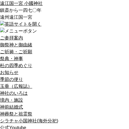
遠江国一宮 小國神社
鎮斎から一四七〇年
遠州遠江国一宮
ご参拝案内
御祭神と御由緒
ご祈祷・ご祈願
祭典・神事
杜の四季めぐり
お知らせ
季節の便り
玉垂（広報誌）
神社のいろは
境内・施設
神前結婚式
神葬祭と祖霊祭
シラチャ小国神社(海外分祀)
公式Youtube