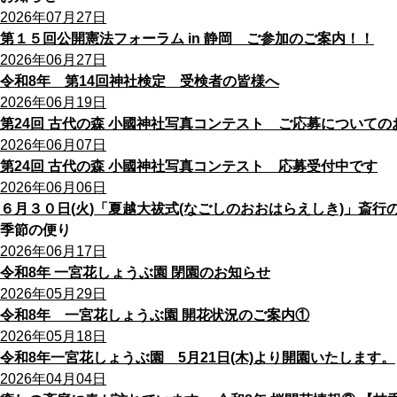
2026年07月27日
第１５回公開憲法フォーラム in 静岡 ご参加のご案内！！
2026年06月27日
令和8年 第14回神社検定 受検者の皆様へ
2026年06月19日
第24回 古代の森 小國神社写真コンテスト ご応募についての
2026年06月07日
第24回 古代の森 小國神社写真コンテスト 応募受付中です
2026年06月06日
６月３０日(火)「夏越大祓式(なごしのおおはらえしき)」斎
季節の便り
2026年06月17日
令和8年 一宮花しょうぶ園 閉園のお知らせ
2026年05月29日
令和8年 一宮花しょうぶ園 開花状況のご案内①
2026年05月18日
令和8年一宮花しょうぶ園 5月21日(木)より開園いたします。
2026年04月04日