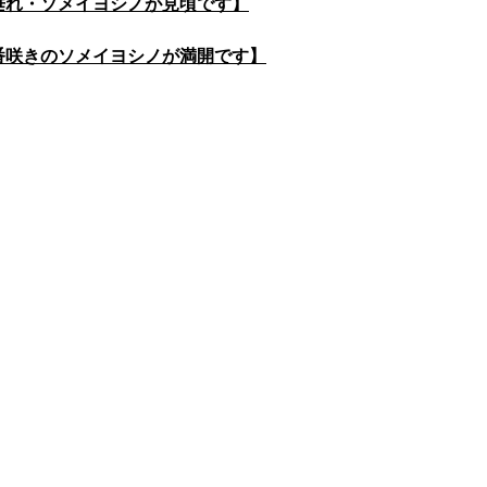
枝垂れ・ソメイヨシノが見頃です】
一番咲きのソメイヨシノが満開です】