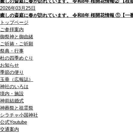
癒しの斎庭に春が訪れています。 令和8年 桜開花情報② 【
2026年03月25日
癒しの斎庭に春が訪れています。 令和8年 桜開花情報 ①【
トップページ
ご参拝案内
御祭神と御由緒
ご祈祷・ご祈願
祭典・行事
杜の四季めぐり
お知らせ
季節の便り
玉垂（広報誌）
神社のいろは
境内・施設
神前結婚式
神葬祭と祖霊祭
シラチャ小国神社
公式Youtube
交通案内