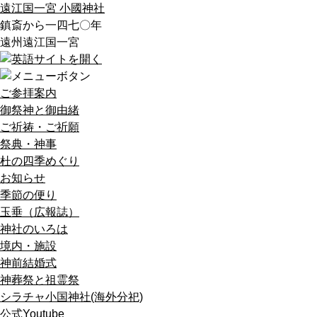
遠江国一宮 小國神社
鎮斎から一四七〇年
遠州遠江国一宮
ご参拝案内
御祭神と御由緒
ご祈祷・ご祈願
祭典・神事
杜の四季めぐり
お知らせ
季節の便り
玉垂（広報誌）
神社のいろは
境内・施設
神前結婚式
神葬祭と祖霊祭
シラチャ小国神社(海外分祀)
公式Youtube