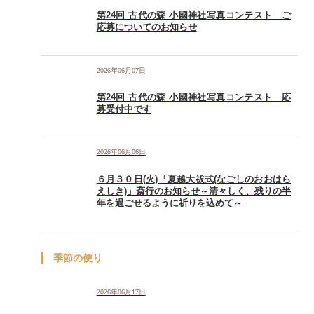
第24回 古代の森 小國神社写真コンテスト ご
応募についてのお知らせ
2026年06月07日
第24回 古代の森 小國神社写真コンテスト 応
募受付中です
2026年06月06日
６月３０日(火)「夏越大祓式(なごしのおおはら
えしき)」斎行のお知らせ～清々しく、残りの半
年を過ごせるように祈りを込めて～
季節の便り
2026年06月17日