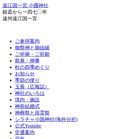
遠江国一宮 小國神社
鎮斎から一四七〇年
遠州遠江国一宮
ご参拝案内
御祭神と御由緒
ご祈祷・ご祈願
祭典・神事
杜の四季めぐり
お知らせ
季節の便り
玉垂（広報誌）
神社のいろは
境内・施設
神前結婚式
神葬祭と祖霊祭
シラチャ小国神社(海外分祀)
公式Youtube
交通案内
厄年