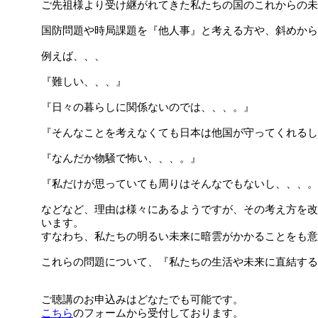
ご先祖様より受け継がれてきた私たちの国のこれからの未
国防問題や時局課題を『他人事』と考える方や、斜めから
例えば、、、
『難しい、、、』
『日々の暮らしに関係ないのでは、、、。』
『そんなことを考えなくても日本は他国が守ってくれるし
『なんだか物騒で怖い、、、。』
『私だけが思っていても周りはそんなでもないし、、、。
などなど、理由は様々にあるようですが、その考え方を改
います。
すなわち、私たちの明るい未来に暗雲がかかることをも意
これらの問題について、『私たちの生活や未来に直結する
ご聴講のお申込みはどなたでも可能です。
こちら
のフォームから受付しております。