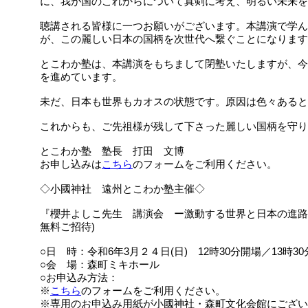
に、我が国のこれからについて真剣に考え、明るい未来を
聴講される皆様に一つお願いがございます。本講演で学ん
が、この麗しい日本の国柄を次世代へ繋ぐことになります
とこわか塾は、本講演をもちまして閉塾いたしますが、今
を進めています。
未だ、日本も世界もカオスの状態です。原因は色々あると
これからも、ご先祖様が残して下さった麗しい国柄を守り
とこわか塾 塾長 打田 文博
お申し込みは
こちら
のフォームをご利用ください。
◇小國神社 遠州とこわか塾主催◇
『櫻井よしこ先生 講演会 ー激動する世界と日本の進路
無料ご招待)
○日 時：令和6年3月２４日(日) 12時30分開場／13時3
○会 場：森町ミキホール
○お申込み方法：
※
こちら
のフォームをご利用ください。
※専用のお申込み用紙が小國神社・森町文化会館にござい