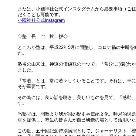
または、小國神社公式インスタグラムから必要事項（ご住
だくことも可能です。
小國神社公式Instagram
◇塾 長 ご 挨 拶◇
とこわか塾は、平成22年9月に開塾し、コロナ禍の中断を
た。
塾名の由来は、神道の価値観の一つで、「常(とこ)若(わ
ました。
「常若」とは、常に若々しくいることです。それは、単に
そが重要です。
その為には、良い話を聴き、美しいものを見て、「感動」
す。
当塾では、開塾より我が国の歴史や伝統文化、時局的課題
材を提供し、塾生の皆さんが自己研鑽の場として活用いた
この度、五十回記念特別講演として、ジャーナリスト『櫻