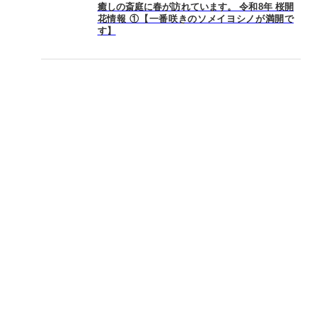
癒しの斎庭に春が訪れています。 令和8年 桜開
花情報 ①【一番咲きのソメイヨシノが満開で
す】